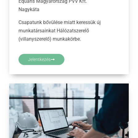
Equans Magyarország PVV Kft.
Nagykáta
Csapatunk bővülése miatt keressük új
munkatársainkat Hálózatszerelő
(villanyszerelő) munkakörbe.
Jelentkezés