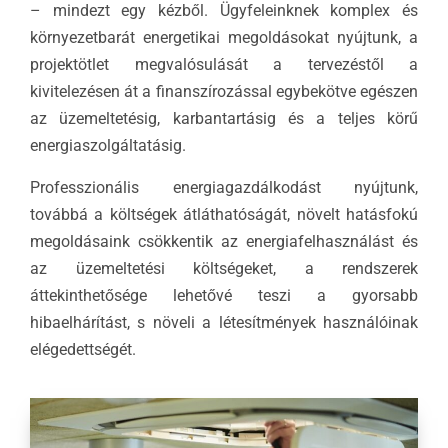
– mindezt egy kézből. Ügyfeleinknek komplex és
környezetbarát energetikai megoldásokat nyújtunk, a
projektötlet megvalósulását a tervezéstől a
kivitelezésen át a finanszírozással egybekötve egészen
az üzemeltetésig, karbantartásig és a teljes körű
energiaszolgáltatásig.
Professzionális energiagazdálkodást nyújtunk,
továbbá a költségek átláthatóságát, növelt hatásfokú
megoldásaink csökkentik az energiafelhasználást és
az üzemeltetési költségeket, a rendszerek
áttekinthetősége lehetővé teszi a gyorsabb
hibaelhárítást, s növeli a létesítmények használóinak
elégedettségét.