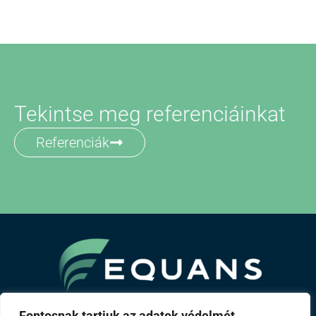
Tekintse meg referenciáinkat
Referenciák
A Bouygues csoport tagja
Fontosnak tartjuk az adatok védelmét