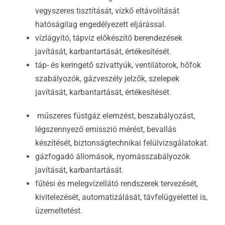
vegyszeres tisztítását, vízkő eltávolítását
hatóságilag engedélyezett eljárással.
vízlágyító, tápvíz előkészítő berendezések
javítását, karbantartását, értékesítését.
táp- és keringető szivattyúk, ventilátorok, hőfok
szabályozók, gázveszély jelzők, szelepek
javítását, karbantartását, értékesítését.
műszeres füstgáz elemzést, beszabályozást,
légszennyező emisszió mérést, bevallás
készítését, biztonságtechnikai felülvizsgálatokat.
gázfogadó állomások, nyomásszabályozók
javítását, karbantartását.
fűtési és melegvízellátó rendszerek tervezését,
kivitelezését, automatizálását, távfelügyelettel is,
üzemeltetést.