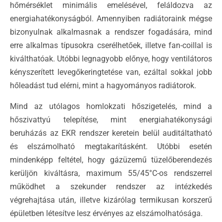
hőmérséklet minimális emelésével, feláldozva az
energiahatékonyságból. Amennyiben radiátoraink mégse
bizonyulnak alkalmasnak a rendszer fogadására, mind
erre alkalmas típusokra cserélhetőek, illetve fan-coillal is
kiválthatóak. Utóbbi legnagyobb előnye, hogy ventilátoros
kényszerített levegőkeringtetése van, ezáltal sokkal jobb
hőleadást tud elérni, mint a hagyományos radiátorok.
Mind az utólagos homlokzati hőszigetelés, mind a
hőszivattyú telepítése, mint energiahatékonysági
beruházás az EKR rendszer keretein belül auditáltatható
és elszámolható megtakarításként. Utóbbi esetén
mindenképp feltétel, hogy gázüzemű tüzelőberendezés
kerüljön kiváltásra, maximum 55/45°C-os rendszerrel
működhet a szekunder rendszer az intézkedés
végrehajtása után, illetve kizárólag termikusan korszerű
épületben létesítve lesz érvényes az elszámolhatósága.