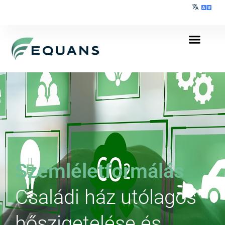
Szemléletformálás
Családi ház utólagos
hőszigetelése és