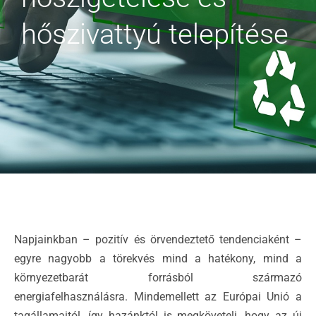
hőszivattyú telepítése
Napjainkban – pozitív és örvendeztető tendenciaként –
egyre nagyobb a törekvés mind a hatékony, mind a
környezetbarát forrásból származó
energiafelhasználásra. Mindemellett az Európai Unió a
tagállamaitól, így hazánktól is megköveteli, hogy az új