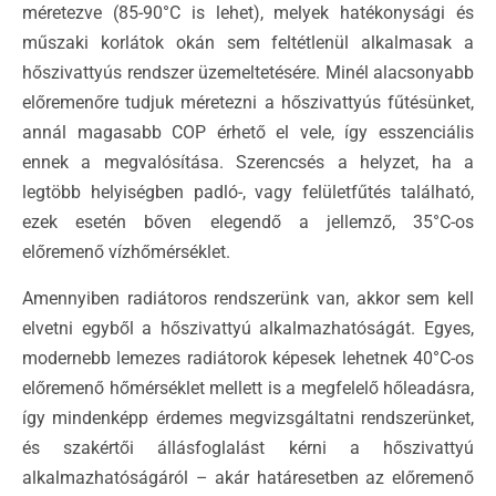
méretezve (85-90°C is lehet), melyek hatékonysági és
műszaki korlátok okán sem feltétlenül alkalmasak a
hőszivattyús rendszer üzemeltetésére. Minél alacsonyabb
előremenőre tudjuk méretezni a hőszivattyús fűtésünket,
annál magasabb COP érhető el vele, így esszenciális
ennek a megvalósítása. Szerencsés a helyzet, ha a
legtöbb helyiségben padló-, vagy felületfűtés található,
ezek esetén bőven elegendő a jellemző, 35°C-os
előremenő vízhőmérséklet.
Amennyiben radiátoros rendszerünk van, akkor sem kell
elvetni egyből a hőszivattyú alkalmazhatóságát. Egyes,
modernebb lemezes radiátorok képesek lehetnek 40°C-os
előremenő hőmérséklet mellett is a megfelelő hőleadásra,
így mindenképp érdemes megvizsgáltatni rendszerünket,
és szakértői állásfoglalást kérni a hőszivattyú
alkalmazhatóságáról – akár határesetben az előremenő