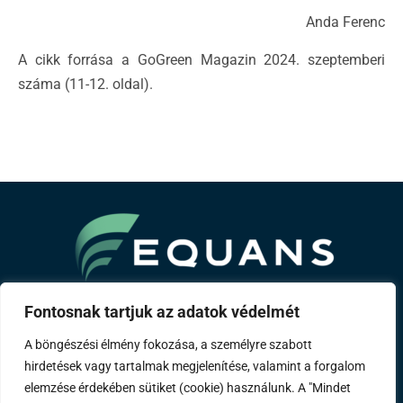
Anda Ferenc
A cikk forrása a GoGreen Magazin 2024. szeptemberi
száma (11-12. oldal).
A Bouygues csoport tagja
Fontosnak tartjuk az adatok védelmét
A böngészési élmény fokozása, a személyre szabott
Rólunk
Szakterületeink
Referenciáink
Távhő
hirdetések vagy tartalmak megjelenítése, valamint a forgalom
Karrier
Kapcsolat
Impresszum
elemzése érdekében sütiket (cookie) használunk. A "Mindet