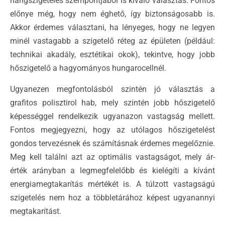
hangszigetelés szempontjából is kiváló választás. Fontos
előnye még, hogy nem éghető, így biztonságosabb is.
Akkor érdemes választani, ha lényeges, hogy ne legyen
minél vastagabb a szigetelő réteg az épületen (például:
technikai akadály, esztétikai okok), tekintve, hogy jobb
hőszigetelő a hagyományos hungarocellnél.
Ugyanezen megfontolásból szintén jó választás a
grafitos polisztirol hab, mely szintén jobb hőszigetelő
képességgel rendelkezik ugyanazon vastagság mellett.
Fontos megjegyezni, hogy az utólagos hőszigetelést
gondos tervezésnek és számításnak érdemes megelőznie.
Meg kell találni azt az optimális vastagságot, mely ár-
érték arányban a legmegfelelőbb és kielégíti a kívánt
energiamegtakarítás mértékét is. A túlzott vastagságú
szigetelés nem hoz a többletárához képest ugyanannyi
megtakarítást.