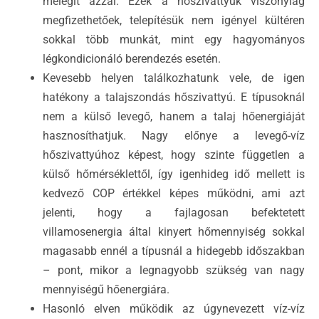
melegít azzal. Ezek a hőszivattyúk viszonylag
megfizethetőek, telepítésük nem igényel kültéren
sokkal több munkát, mint egy hagyományos
légkondicionáló berendezés esetén.
Kevesebb helyen találkozhatunk vele, de igen
hatékony a talajszondás hőszivattyú. E típusoknál
nem a külső levegő, hanem a talaj hőenergiáját
hasznosíthatjuk. Nagy előnye a levegő-víz
hőszivattyúhoz képest, hogy szinte független a
külső hőmérséklettől, így igenhideg idő mellett is
kedvező COP értékkel képes működni, ami azt
jelenti, hogy a fajlagosan befektetett
villamosenergia által kinyert hőmennyiség sokkal
magasabb ennél a típusnál a hidegebb időszakban
– pont, mikor a legnagyobb szükség van nagy
mennyiségű hőenergiára.
Hasonló elven működik az úgynevezett víz-víz