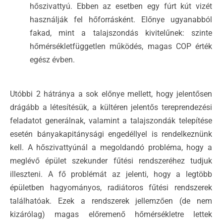
hőszivattyú. Ebben az esetben egy fúrt kút vizét
használják fel hőforrásként. Előnye ugyanabból
fakad, mint a talajszondás kivitelűnek: szinte
hőmérsékletfüggetlen működés, magas COP érték
egész évben.
Utóbbi 2 hátránya a sok előnye mellett, hogy jelentősen
drágább a létesítésük, a kültéren jelentős tereprendezési
feladatot generálnak, valamint a talajszondák telepítése
esetén bányakapitánysági engedéllyel is rendelkeznünk
kell. A hőszivattyúnál a megoldandó probléma, hogy a
meglévő épület szekunder fűtési rendszeréhez tudjuk
illeszteni. A fő problémát az jelenti, hogy a legtöbb
épületben hagyományos, radiátoros fűtési rendszerek
találhatóak. Ezek a rendszerek jellemzően (de nem
kizárólag) magas előremenő hőmérsékletre lettek