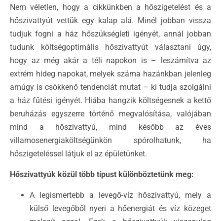
Nem véletlen, hogy a cikkünkben a hőszigetelést és a
hőszivattyút vettük egy kalap alá. Minél jobban vissza
tudjuk fogni a ház hőszükségleti igényét, annál jobban
tudunk költségoptimális hőszivattyút választani úgy,
hogy az még akár a téli napokon is – leszámítva az
extrém hideg napokat, melyek száma hazánkban jelenleg
amúgy is csökkenő tendenciát mutat – ki tudja szolgálni
a ház fűtési igényét. Hiába hangzik költségesnek a kettő
beruházás egyszerre történő megvalósítása, valójában
mind a hőszivattyú, mind később az éves
villamosenergiaköltségünkön spórolhatunk, ha
hőszigeteléssel látjuk el az épületünket.
Hőszivattyúk közül több típust különböztetünk meg:
A legismertebb a levegő-víz hőszivattyú, mely a
külső levegőből nyeri a hőenergiát és víz közeget