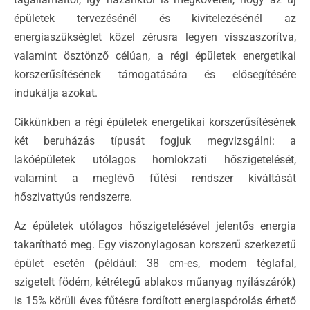
épületek tervezésénél és kivitelezésénél az
energiaszükséglet közel zérusra legyen visszaszorítva,
valamint ösztönző célúan, a régi épületek energetikai
korszerűsítésének támogatására és elősegítésére
indukálja azokat.
Cikkünkben a régi épületek energetikai korszerűsítésének
két beruházás típusát fogjuk megvizsgálni: a
lakóépületek utólagos homlokzati hőszigetelését,
valamint a meglévő fűtési rendszer kiváltását
hőszivattyús rendszerre.
Az épületek utólagos hőszigetelésével jelentős energia
takarítható meg. Egy viszonylagosan korszerű szerkezetű
épület esetén (például: 38 cm-es, modern téglafal,
szigetelt födém, kétrétegű ablakos műanyag nyílászárók)
is 15% körüli éves fűtésre fordított energiaspórolás érhető