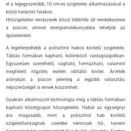
el a legegyszerűbb, 10 cm-es szigetelés alkalmazásával a
külső határoló falakon.
Hőszigetelési rendszerek közül többféle áll rendelkezésre
a piacon, amivel energiahatékonyabbá tehetjük az
épületeinket.
A legelterjedtebb a polisztirol habos kivitelű szigetelés.
Táblás formában kapható, különböző vastagságokban.
Egyszerűen szerelhető, vágható, formázható, valamint
megfelelő rögzítés esetén időtálló kivitel. Ár-érték
arányban a piacon jelenleg a legjobb választás,
népszerűségét is ennek köszönheti.
Gyakran alkalmazott technológia még a táblás formában
kapható kőzetgyapot hőszigetelés. Habár az egységnyi
ára magasabb, mint a polisztirol hab kivitelű
szigetelőanyagnak, cserébe nemcsak hő-, hanem