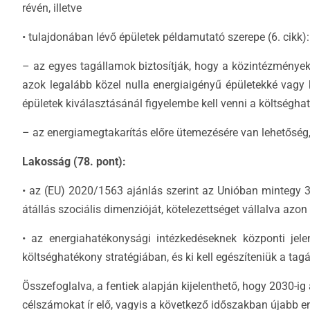
révén, illetve
• tulajdonában lévő épületek példamutató szerepe (6. cikk):
– az egyes tagállamok biztosítják, hogy a közintézmények 
azok legalább közel nulla energiaigényű épületekké vagy
épületek kiválasztásánál figyelembe kell venni a költség
– az energiamegtakarítás előre ütemezésére van lehetőség, il
Lakosság (78. pont):
• az (EU) 2020/1563 ajánlás szerint az Unióban mintegy 3
átállás szociális dimenzióját, kötelezettséget vállalva azo
• az energiahatékonysági intézkedéseknek központi jele
költséghatékony stratégiában, és ki kell egészíteniük a tagá
Összefoglalva, a fentiek alapján kijelenthető, hogy 2030-
célszámokat ír elő, vagyis a következő időszakban újabb e