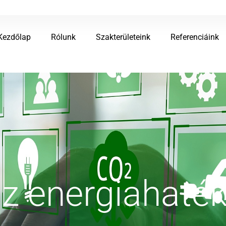
Kezdőlap
Rólunk
Szakterületeink
Referenciáink
az energiahaté