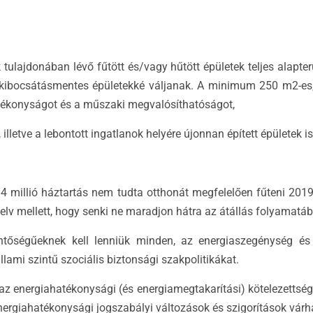
tulajdonában lévő fűtött és/vagy hűtött épületek teljes alapter
 kibocsátásmentes épületekké váljanak. A minimum 250 m2-es,
hatékonyságot és a műszaki megvalósíthatóságot,
letve a lebontott ingatlanok helyére újonnan épített épületek is 
4 millió háztartás nem tudta otthonát megfelelően fűteni 2019-
n elv mellett, hogy senki ne maradjon hátra az átállás folyamatá
ntőségűeknek kell lenniük minden, az energiaszegénység és 
llami szintű szociális biztonsági szakpolitikákat.
ig az energiahatékonysági (és energiamegtakarítási) kötelezett
nergiahatékonysági jogszabályi változások és szigorítások várh