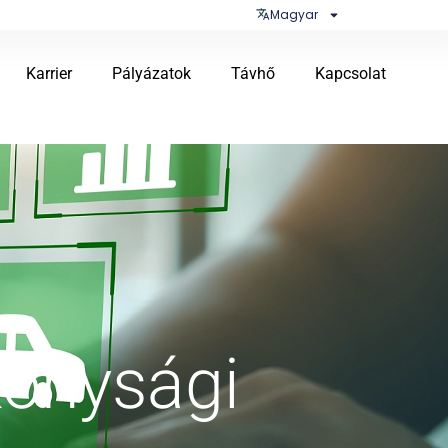
Magyar
Karrier
Pályázatok
Távhő
Kapcsolat
konysági