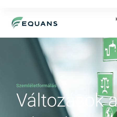
Szemléletformálás
Változások 