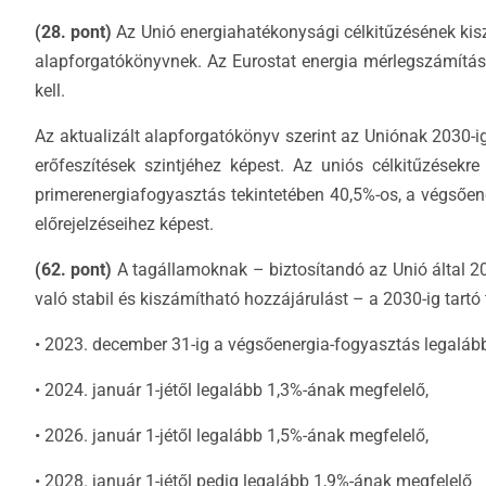
(28. pont)
Az Unió energiahatékonysági célkitűzésének kisz
alapforgatókönyvnek. Az Eurostat energia mérlegszámítás
kell.
Az aktualizált alapforgatókönyv szerint az Uniónak 2030-ig
erőfeszítések szintjéhez képest. Az uniós célkitűzésekr
primerenergiafogyasztás tekintetében 40,5%-os, a végsően
előrejelzéseihez képest.
(62. pont)
A tagállamoknak – biztosítandó az Unió által 203
való stabil és kiszámítható hozzájárulást – a 2030-ig tartó 
• 2023. december 31-ig a végsőenergia-fogyasztás legaláb
• 2024. január 1-jétől legalább 1,3%-ának megfelelő,
• 2026. január 1-jétől legalább 1,5%-ának megfelelő,
• 2028. január 1-jétől pedig legalább 1,9%-ának megfelelő