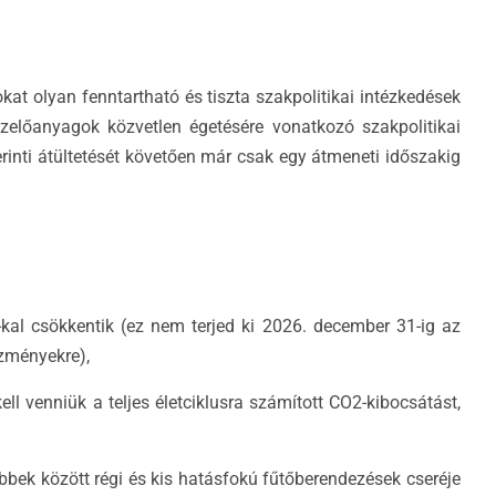
kat olyan fenntartható és tiszta szakpolitikai intézkedések
üzelőanyagok közvetlen égetésére vonatkozó szakpolitikai
erinti átültetését követően már csak egy átmeneti időszakig
kal csökkentik (ez nem terjed ki 2026. december 31-ig az
ézményekre),
 venniük a teljes életciklusra számított CO2-kibocsátást,
bbek között régi és kis hatásfokú fűtőberendezések cseréje