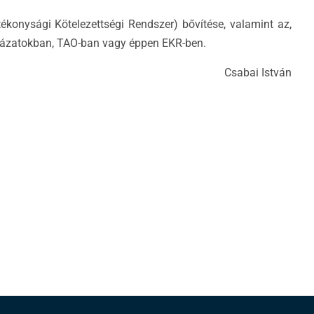
konysági Kötelezettségi Rendszer) bővítése, valamint az,
ályázatokban, TAO-ban vagy éppen EKR-ben.
Csabai István