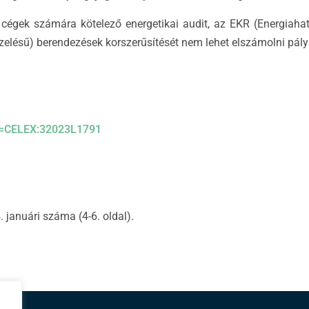
cégek számára kötelező energetikai audit, az EKR (Energiahaté
 tüzelésű) berendezések korszerűsítését nem lehet elszámolni p
ri=CELEX:32023L1791
januári száma (4-6. oldal).