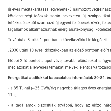
új éves megtakarítással egyenértékű halmozott végfelhaszná
kötelezettségi időszak során bevezetett új szakpolitik
intézkedésekből származó új egyéni fellépések révén, felt
tagállamok alkalmazhatnak energiahatékonysági kötelezettsé
Továbbá a 8. cikk 1. pontban a következőkkel is kiegészíti 
„2030 utáni 10 éves időszakokban az előző pontban előírt m
Előbbi 2 fő pontot alapul véve, további előírásokat is fig
meg azokat a lényeges témákat, melyek jelentős változás
Energetikai auditokkal kapcsolatos információk 80-84. és 
• a 85 TJ-nál (~25 GWh/év) nagyobb átlagos éves energiaf
11-ig,
• a tagállamok biztosítják továbbá, hogy az előző há