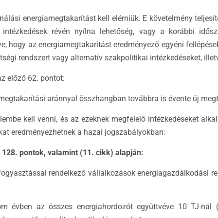
lási energiamegtakarítást kell elérniük. E követelmény teljesí
ai intézkedések révén nyílna lehetőség, vagy a korábbi idő
éve, hogy az energiamegtakarítást eredményező egyéni fellépések
gi rendszert vagy alternatív szakpolitikai intézkedéseket, ille
az előző 62. pontot:
egtakarítási aránnyal összhangban továbbra is évente új megtak
yelembe kell venni, és az ezeknek megfelelő intézkedéseket alka
okat eredményezhetnek a hazai jogszabályokban:
128. pontok, valamint (11. cikk) alapján:
ogyasztással rendelkező vállalkozások energiagazdálkodási ren
rom évben az összes energiahordozót együttvéve 10 TJ-nál