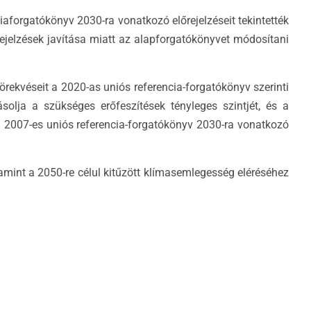
aforgatókönyv 2030-ra vonatkozó előrejelzéseit tekintették
jelzések javítása miatt az alapforgatókönyvet módosítani
örekvéseit a 2020-as uniós referencia-forgatókönyv szerinti
solja a szükséges erőfeszítések tényleges szintjét, és a
a 2007-es uniós referencia-forgatókönyv 2030-ra vonatkozó
lamint a 2050-re célul kitűzött klímasemlegesség eléréséhez