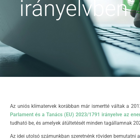
irányelvben
Az uniós klímatervek korábban már ismertté váltak a 201
Parlament és a Tanács (EU) 2023/1791 irányelve az ene
tudható be, és amelyek átültetését minden tagállamnak 2025
Az idei utolsó számunkban szeretnénk röviden bemutatni a