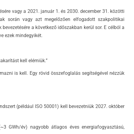
tésére vagy a 2021. január 1. és 2030. december 31. közötti
szak során vagy azt megelőzően elfogadott szakpolitikai
 bevezetésére a következő időszakban kerül sor. E célból a
tve ezek mindegyikét.
arítást kell elérniük.”
lmazni is kell. Egy rövid összefoglalás segítségével nézzük
dszert (például ISO 50001) kell bevezetniük 2027. október
 (~3 GWh/év) nagyobb átlagos éves energiafogyasztású,