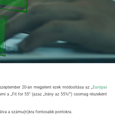
. szeptember 20-án megjelent ezek módosítása az „
Európai
ami a „Fit for 55” (azaz „Irány az 55%!”) csomag részeként
zálva a számu(n)kra fontosabb pontokra.