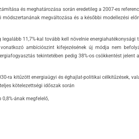
ámítása és meghatározása során eredetileg a 2007-es referenci
i módszertanának megváltozása és a későbbi modellezési előre
 legalább 11,7%-kal tovább kell növelnie energiahatékonysági t
e vonatkozó ambíciószint kifejezésének új módja nem befolyá
ergiafogyasztás tekintetében pedig 38%-os csökkentést jelent 
0-ra kitűzött energiaügyi és éghajlat-politikai célkitűzések, va
teljes kötelezettségi időszak során
b 0,8%-ának megfelelő,