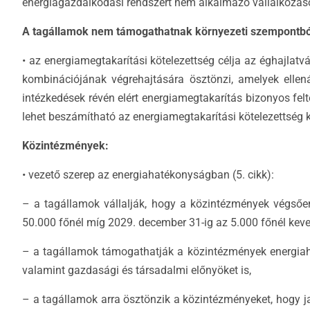
energiagazdálkodási rendszert nem alkalmazó vállalkozáso
A tagállamok nem támogathatnak környezeti szempontból
• az energiamegtakarítási kötelezettség célja az éghajlatv
kombinációjának végrehajtására ösztönzi, amelyek ellená
intézkedések révén elért energiamegtakarítás bizonyos felt
lehet beszámítható az energiamegtakarítási kötelezettség 
Közintézmények:
• vezető szerep az energiahatékonyságban (5. cikk):
– a tagállamok vállalják, hogy a közintézmények végsően
50.000 főnél míg 2029. december 31-ig az 5.000 főnél kev
– a tagállamok támogathatják a közintézmények energiahat
valamint gazdasági és társadalmi előnyöket is,
– a tagállamok arra ösztönzik a közintézményeket, hogy ja