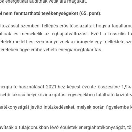
k energetikai auditnak vetik alá magukat.
 nem fenntartható tevékenységeket (65. pont):
áltozással szembeni fellépés erősítése azáltal, hogy a tagállamo
llóak és mérsékelik az éghajlatváltozást. Ezért a fosszilis t
ételek mellett és ezen irányelvnek az irányelv egy melléklete sz
keretében figyelembe vehető energiamegtakarítás.
ergia-felhasználását 2021-hez képest évente összesítve 1,9%-
esebb lakosú helyi közigazgatási egységekben található közint
ékonyságát javító intézkedéseket, melyek során figyelembe kell
vítsák a tulajdonukban lévő épületek energiahatékonyságát, tö