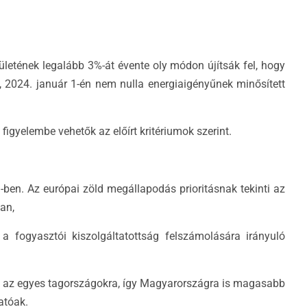
ületének legalább 3%-át évente oly módon újítsák fel, hogy
 2024. január 1-én nem nulla energiaigényűnek minősített
figyelembe vehetők az előírt kritériumok szerint.
ben. Az európai zöld megállapodás prioritásnak tekinti az
ban,
a fogyasztói kiszolgáltatottság felszámolására irányuló
ség az egyes tagországokra, így Magyarországra is magasabb
atóak.