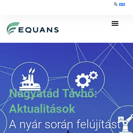
Nagyatád Távhő:
Aktualitások
A nyár során felújítást