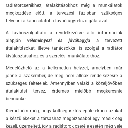
radiátorcserékhez, átalakításokhoz még a munkálatok
megkezdése előtt, a tervezési fázisban szükséges
felvenni a kapcsolatot a távhő ügyfélszolgálatával.
A távhőszolgáltató a rendelkezésre álló információk
alapján
véleményezi és jóváhagyja
a tervezett
átalakításokat, illetve tanácsokkal is szolgál a radiátor
kiválasztásához és a szerelési munkálatokhoz.
Megelőzhető az a kellemetlen helyzet, amelyben már
jönne a szakember, de még nem állnak rendelkezésre a
szükséges feltételek. Amennyiben valaki a közeljövőben
átalakítást tervez, érdemes mielőbb megkeresnie
bennünket.
Kiemelném még, hogy költségosztós épületekben azokat
a készülékeket a társasház megbízásából egy másik cég
kezeli, üzemelteti, így a radiátorok cseréje esetén még vele