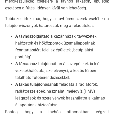
mérőkészülékek cseréjére a távhős lakások, épületek
esetében a fűtési idényen kívül van lehetőség.
Többször írtuk már, hogy a távhőrendszerek esetében a
tulajdonviszonyok határozzák meg a feladatokat:
A távhőszolgáltató
a kazánházak, távvezetéki
hálózatok és hőközpontok üzemállapotának
fenntartásáért felel az épületek „betáplálási
pontjáig”.
A társasház
tulajdonában áll az épületek belső
vezetékhálózata, szerelvényei, a közös térben
található fűtőberendezésekkel.
A lakás tulajdonosának
feladata a radiátorok,
radiátorszelepek, használati melegvíz (HMV)
leágazások és szerelvények használatra alkalmas
állapotának biztosítása.
Fontos, hogy a távhős otthonokban végzett