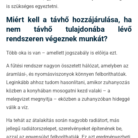
is szükséges egyeztetni.
Miért kell a távhő hozzájárulása, ha
nem távhő tulajdonába lévő
rendszeren végeznek munkát?
Több oka is van – amellett jogszabály is előírja ezt.
A fűtési rendszer nagyon összetett hálózat, amelyben az
áramlási-, és nyomásviszonyok könnyen felboríthatóak.
Leginkább ahhoz tudom hasonlítani, amikor zuhanyozás
közben a konyhában mosogatni kezd valaki – a
melegvizet megnyitja – eközben a zuhanyzóban hideggé
válik a víz.
Ha tehát az átalakítás során nagyobb radiátort, más
jellegű radiátorszelepet, szerelvényeket építenének be,
azzal az egyensúlyt felboríthatják. Ez azt eredményezheti,