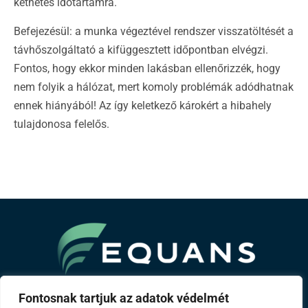
kéthetes időtartamra.
Befejezésül: a munka végeztével rendszer visszatöltését a
távhőszolgáltató a kifüggesztett időpontban elvégzi.
Fontos, hogy ekkor minden lakásban ellenőrizzék, hogy
nem folyik a hálózat, mert komoly problémák adódhatnak
ennek hiányából! Az így keletkező károkért a hibahely
tulajdonosa felelős.
A Bouygues csoport tagja
Fontosnak tartjuk az adatok védelmét