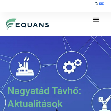
Nagyatád Távhő:
Aktualitások