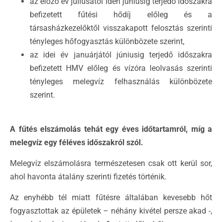
az előző év júliusától idén júniusig terjedő időszakra
befizetett fűtési hődíj előleg és a
társasházkezelőktől visszakapott felosztás szerinti
tényleges hőfogyasztás különbözete szerint,
az idei év januárjától júniusig terjedő időszakra
befizetett HMV előleg és vízóra leolvasás szerinti
tényleges melegvíz felhasználás különbözete
szerint.
A fűtés elszámolás tehát egy éves időtartamról, míg a
melegvíz egy féléves időszakról szól.
Melegvíz elszámolásra természetesen csak ott kerül sor,
ahol havonta átalány szerinti fizetés történik.
Az enyhébb tél miatt fűtésre általában kevesebb hőt
fogyasztottak az épületek – néhány kivétel persze akad -,