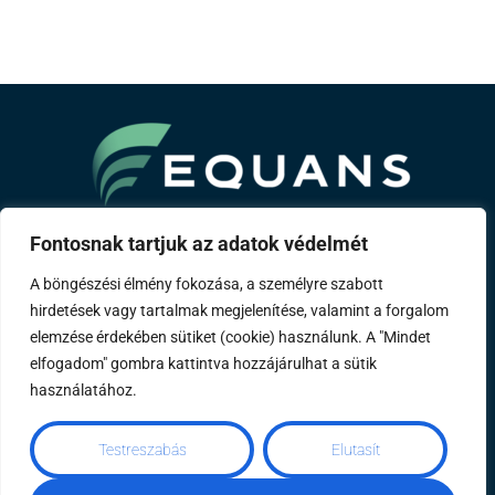
A Bouygues csoport tagja
Fontosnak tartjuk az adatok védelmét
A böngészési élmény fokozása, a személyre szabott
Rólunk
Szakterületeink
Referenciáink
Távhő
hirdetések vagy tartalmak megjelenítése, valamint a forgalom
Karrier
Kapcsolat
Impresszum
elemzése érdekében sütiket (cookie) használunk. A "Mindet
elfogadom" gombra kattintva hozzájárulhat a sütik
használatához.
Mérőóraállás rögzítése
Éves energetikai
Testreszabás
Elutasít
szakreferensi riport
Szemléletformálás