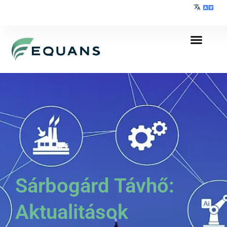
Sárbogárd Távhő:
Aktualitások