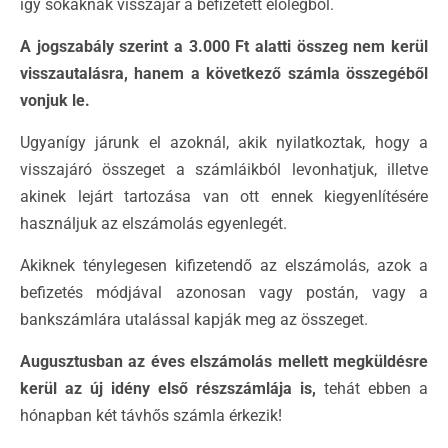
így sokaknak visszajár a befizetett előlegből.
A jogszabály szerint a 3.000 Ft alatti összeg nem kerül
visszautalásra, hanem a következő számla összegéből
vonjuk le.
Ugyanígy járunk el azoknál, akik nyilatkoztak, hogy a
visszajáró összeget a számláikból levonhatjuk, illetve
akinek lejárt tartozása van ott ennek kiegyenlítésére
használjuk az elszámolás egyenlegét.
Akiknek ténylegesen kifizetendő az elszámolás, azok a
befizetés módjával azonosan vagy postán, vagy a
bankszámlára utalással kapják meg az összeget.
Augusztusban az éves elszámolás mellett megküldésre
kerül az új idény első részszámlája is,
tehát ebben a
hónapban két távhős számla érkezik!