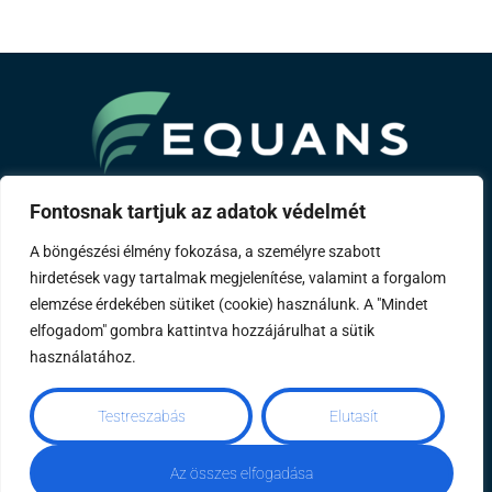
A Bouygues csoport tagja
Fontosnak tartjuk az adatok védelmét
A böngészési élmény fokozása, a személyre szabott
Rólunk
Szakterületeink
Referenciáink
Távhő
hirdetések vagy tartalmak megjelenítése, valamint a forgalom
Karrier
Kapcsolat
Impresszum
elemzése érdekében sütiket (cookie) használunk. A "Mindet
elfogadom" gombra kattintva hozzájárulhat a sütik
használatához.
Mérőóraállás rögzítése
Éves energetikai
Testreszabás
Elutasít
szakreferensi riport
Szemléletformálás
Adatvédelmi tájékoztató
Az összes elfogadása