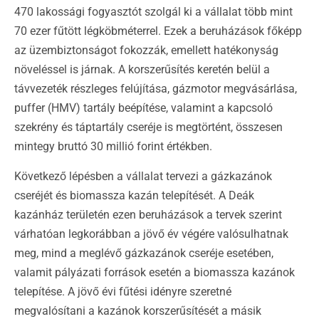
470 lakossági fogyasztót szolgál ki a vállalat több mint
70 ezer fűtött légköbméterrel. Ezek a beruházások főképp
az üzembiztonságot fokozzák, emellett hatékonyság
növeléssel is járnak. A korszerűsítés keretén belül a
távvezeték részleges felújítása, gázmotor megvásárlása,
puffer (HMV) tartály beépítése, valamint a kapcsoló
szekrény és táptartály cseréje is megtörtént, összesen
mintegy bruttó 30 millió forint értékben.
Következő lépésben a vállalat tervezi a gázkazánok
cseréjét és biomassza kazán telepítését. A Deák
kazánház területén ezen beruházások a tervek szerint
várhatóan legkorábban a jövő év végére valósulhatnak
meg, mind a meglévő gázkazánok cseréje esetében,
valamit pályázati források esetén a biomassza kazánok
telepítése. A jövő évi fűtési idényre szeretné
megvalósítani a kazánok korszerűsítését a másik