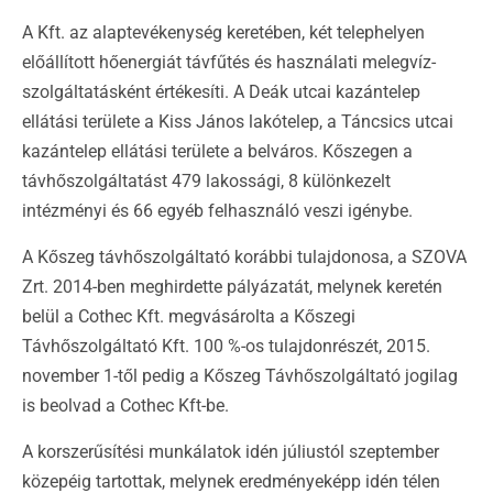
A Kft. az alaptevékenység keretében, két telephelyen
előállított hőenergiát távfűtés és használati melegvíz-
szolgáltatásként értékesíti. A Deák utcai kazántelep
ellátási területe a Kiss János lakótelep, a Táncsics utcai
kazántelep ellátási területe a belváros. Kőszegen a
távhőszolgáltatást 479 lakossági, 8 különkezelt
intézményi és 66 egyéb felhasználó veszi igénybe.
A Kőszeg távhőszolgáltató korábbi tulajdonosa, a SZOVA
Zrt. 2014-ben meghirdette pályázatát, melynek keretén
belül a Cothec Kft. megvásárolta a Kőszegi
Távhőszolgáltató Kft. 100 %-os tulajdonrészét, 2015.
november 1-től pedig a Kőszeg Távhőszolgáltató jogilag
is beolvad a Cothec Kft-be.
A korszerűsítési munkálatok idén júliustól szeptember
közepéig tartottak, melynek eredményeképp idén télen