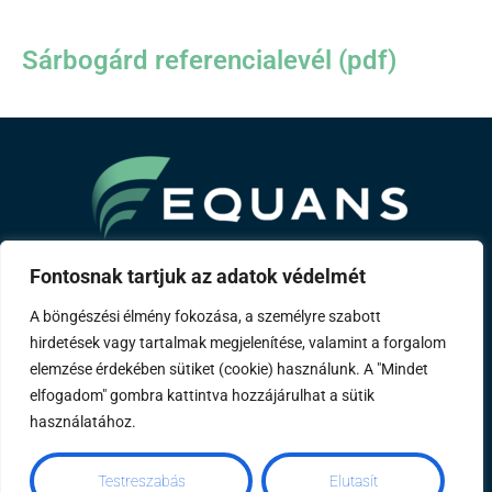
Sárbogárd referencialevél (pdf)
A Bouygues csoport tagja
Fontosnak tartjuk az adatok védelmét
A böngészési élmény fokozása, a személyre szabott
Rólunk
Szakterületeink
Referenciáink
Távhő
hirdetések vagy tartalmak megjelenítése, valamint a forgalom
Karrier
Kapcsolat
Impresszum
elemzése érdekében sütiket (cookie) használunk. A "Mindet
elfogadom" gombra kattintva hozzájárulhat a sütik
használatához.
Mérőóraállás rögzítése
Éves energetikai
Testreszabás
Elutasít