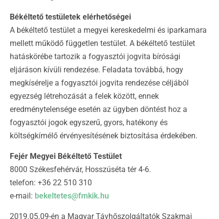
Békéltető testületek elérhetőségei
A békéltető testület a megyei kereskedelmi és iparkamara
mellett működő független testület. A békéltető testület
hatáskörébe tartozik a fogyasztói jogvita bírósági
eljáráson kívüli rendezése. Feladata továbbá, hogy
megkísérelje a fogyasztói jogvita rendezése céljából
egyezség létrehozását a felek között, ennek
eredménytelensége esetén az ügyben döntést hoz a
fogyasztói jogok egyszerű, gyors, hatékony és
költségkímélő érvényesítésének biztosítása érdekében.
Fejér Megyei Békéltető Testület
8000 Székesfehérvár, Hosszúséta tér 4-6.
telefon: +36 22 510 310
e-mail:
bekeltetes@fmkik.hu
2019.05.09-én a Magyar Távhőszolgáltatók Szakmai