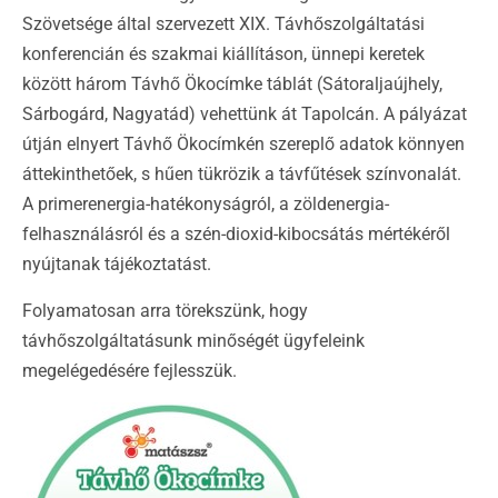
Szövetsége által szervezett XIX. Távhőszolgáltatási
konferencián és szakmai kiállításon, ünnepi keretek
között három Távhő Ökocímke táblát (Sátoraljaújhely,
Sárbogárd, Nagyatád) vehettünk át Tapolcán. A pályázat
útján elnyert Távhő Ökocímkén szereplő adatok könnyen
áttekinthetőek, s hűen tükrözik a távfűtések színvonalát.
A primerenergia-hatékonyságról, a zöldenergia-
felhasználásról és a szén-dioxid-kibocsátás mértékéről
nyújtanak tájékoztatást.
Folyamatosan arra törekszünk, hogy
távhőszolgáltatásunk minőségét ügyfeleink
megelégedésére fejlesszük.