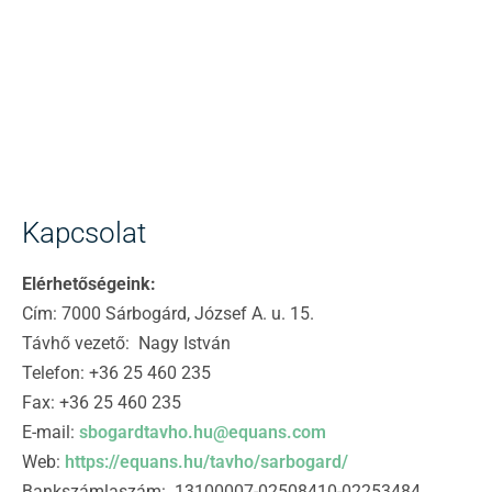
Kapcsolat
Elérhetőségeink:
Cím: 7000 Sárbogárd, József A. u. 15.
Távhő vezető: Nagy István
Telefon: +36 25 460 235
Fax: +36 25 460 235
E-mail:
sbogardtavho.hu@equans.com
Web:
https://equans.hu/tavho/sarbogard/
Bankszámlaszám: 13100007-02508410-02253484