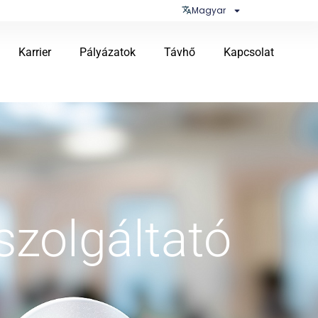
Magyar
Karrier
Pályázatok
Távhő
Kapcsolat
zolgáltató