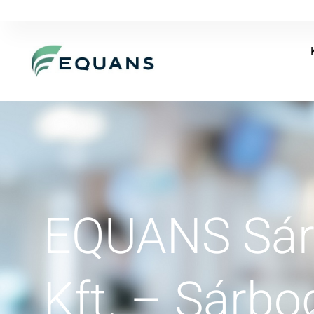
EQUANS Sárb
Kft. – Sárbo