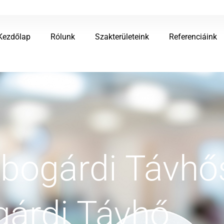
Kezdőlap
Rólunk
Szakterületeink
Referenciáink
ogárdi Távhős
gárdi Távhő