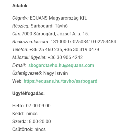
Adatok
Cégnév:
EQUANS Magyarország Kft.
Részleg:
Sárbogárdi Távhő
Cím:
7000 Sárbogárd, József A. u. 15.
Bankszámlaszám:
13100007-02508410-02253484
Telefon:
+36 25 460 235, +36 30 319 0479
Műszaki ügyelet:
+36 30 906 4242
E-mail:
sbogardtavho.hu@equans.com
Üzletágvezető:
Nagy István
Web:
https://equans.hu/tavho/sarbogard
Ügyfélfogadás:
Hétfő: 07.00-09.00
Kedd: nincs
Szerda: 8.00-20.00
Csütörtök: nincs