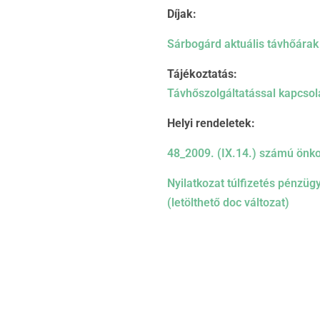
Díjak:
Sárbogárd aktuális távhőárak
Tájékoztatás:
Távhőszolgáltatással kapcsol
Helyi rendeletek:
48_2009. (IX.14.) számú önko
Nyilatkozat túlfizetés pénzüg
(letölthető doc változat)