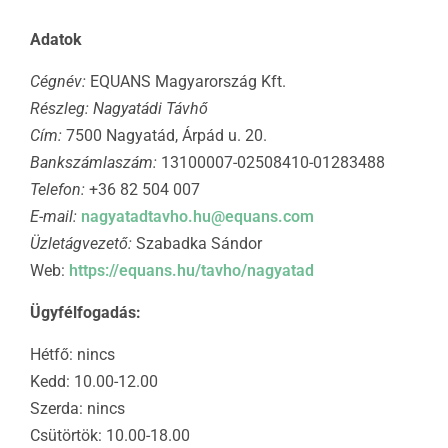
Adatok
Cégnév:
EQUANS Magyarország Kft.
Részleg: Nagyatádi Távhő
Cím:
7500 Nagyatád, Árpád u. 20.
Bankszámlaszám:
13100007-02508410-01283488
Telefon:
+36 82 504 007
E-mail:
nagyatadtavho.hu@equans.com
Üzletágvezető:
Szabadka Sándor
Web:
https://equans.hu/tavho/nagyatad
Ügyfélfogadás:
Hétfő: nincs
Kedd: 10.00-12.00
Szerda: nincs
Csütörtök: 10.00-18.00