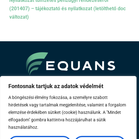
Nyilatkozat túlfizetés pénzügyi rendezéséről
(201407) – tájékoztató és nyilatkozat (letölthető doc
változat)
A Bouygues csoport tagja
Fontosnak tartjuk az adatok védelmét
A böngészési élmény fokozása, a személyre szabott
Rólunk
Szakterületeink
Referenciáink
Távhő
hirdetések vagy tartalmak megjelenítése, valamint a forgalom
Karrier
Kapcsolat
Impresszum
elemzése érdekében sütiket (cookie) használunk. A "Mindet
elfogadom" gombra kattintva hozzájárulhat a sütik
használatához.
Mérőóraállás rögzítése